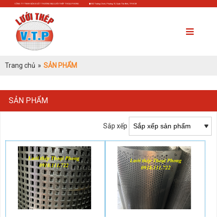
CÔNG TY TNHH SẢN XUẤT THƯƠNG MẠI LƯỚI THÉP THOẠI PHONG
552 Trường Chinh, Phường 13, Quận Tân Bình, TP.HCM
Trang chủ
»
SẢN PHẨM
SẢN PHẨM
Sắp xếp