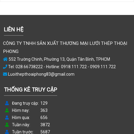
LIÊN HỆ
CÔNG TY TNHH SẢN XUẤT THƯƠNG MẠI LƯỚI THÉP THOẠI
PHONG
552 Trường Chinh, Phường 13, Quận Tân Bình, TPHCM
Tel: 028.66738222 - Hotline: 0918.111.722 - 0909.111.722
Luoithepthoaiphong83@gmail.com
THỐNG KÊ TRUY CẬP
Đang truy cập
129
Hôm nay
363
Hôm qua
656
Tuần này
3872
Tuần trước
5687