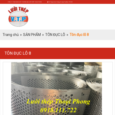
CÔNG TY TNHH SẢN XUẤT THƯƠNG MẠI LƯỚI THÉP THOẠI PHONG
552 Trường Chinh, Phường 13, Quận Tân Bình, TP.HCM
Trang chủ
»
SẢN PHẨM
»
TÔN ĐỤC LỖ
»
Tôn đục lỗ 8
TÔN ĐỤC LỖ 8