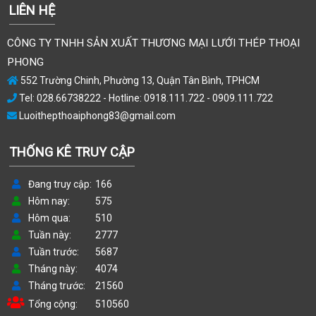
LIÊN HỆ
CÔNG TY TNHH SẢN XUẤT THƯƠNG MẠI LƯỚI THÉP THOẠI
PHONG
552 Trường Chinh, Phường 13, Quận Tân Bình, TPHCM
Tel: 028.66738222 - Hotline: 0918.111.722 - 0909.111.722
Luoithepthoaiphong83@gmail.com
THỐNG KÊ TRUY CẬP
Đang truy cập
166
Hôm nay
575
Hôm qua
510
Tuần này
2777
Tuần trước
5687
Tháng này
4074
Tháng trước
21560
Tổng cộng
510560