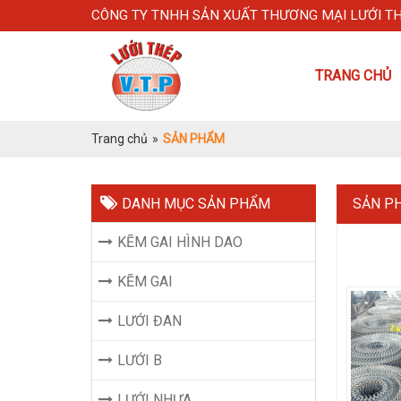
CÔNG TY TNHH SẢN XUẤT THƯƠNG MẠI LƯỚI T
TRANG CHỦ
Trang chủ
»
SẢN PHẨM
DANH MỤC SẢN PHẨM
SẢN P
KẼM GAI HÌNH DAO
KẼM GAI
LƯỚI ĐAN
LƯỚI B
LƯỚI NHỰA