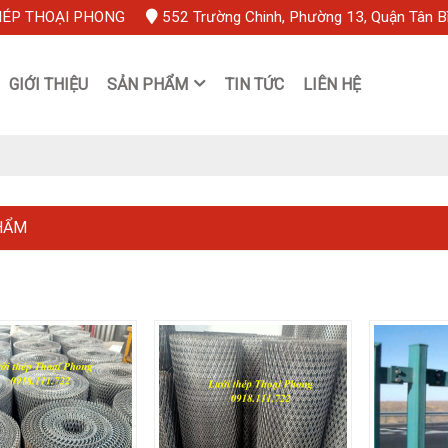
HÉP THOẠI PHONG
552 Trường Chinh, Phường 13, Quận Tân B
GIỚI THIỆU
SẢN PHẨM
TIN TỨC
LIÊN HỆ
HẨM