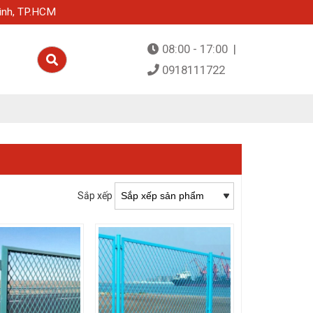
ình, TP.HCM
08:00 - 17:00 |
0918111722
Sắp xếp