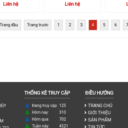
Liên hệ
Liên hệ
Trang đầu
Trang trước
1
2
3
4
5
6
THỐNG KÊ TRUY CẬP
ĐIỀU HƯỚNG
TRANG CHỦ
HÉP
Đang truy cập
125
Hôm nay
310
GIỚI THIỆU
Hôm qua
702
SẢN PHẨM
CM
Tuần này
4521
TIN TỨC