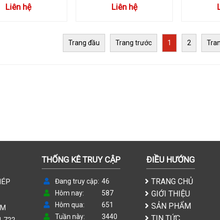
Liên hệ
Liên hệ
Trang đầu
Trang trước
1
2
Tra
THỐNG KÊ TRUY CẬP
ĐIỀU HƯỚNG
TRANG CHỦ
HÉP
Đang truy cập
46
Hôm nay
587
GIỚI THIỆU
Hôm qua
651
SẢN PHẨM
CM
Tuần này
3440
TIN TỨC