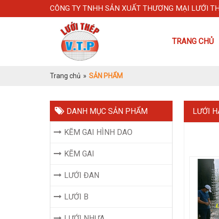
CÔNG TY TNHH SẢN XUẤT THƯƠNG MẠI LƯỚI T
TRANG CHỦ
Trang chủ
»
SẢN PHẨM
DANH MỤC SẢN PHẨM
LƯỚI H
KẼM GAI HÌNH DAO
KẼM GAI
LƯỚI ĐAN
LƯỚI B
LƯỚI NHỰA