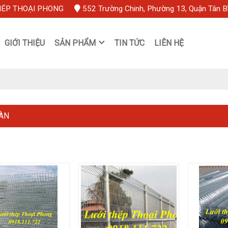
HÉP THOẠI PHONG
552 Trường Chinh, Phường 13, Quận Tân B
GIỚI THIỆU
SẢN PHẨM
TIN TỨC
LIÊN HỆ
ÀN