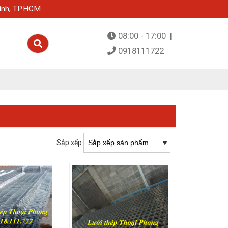
ình, TP.HCM
08:00 - 17:00 |
0918111722
Sắp xếp