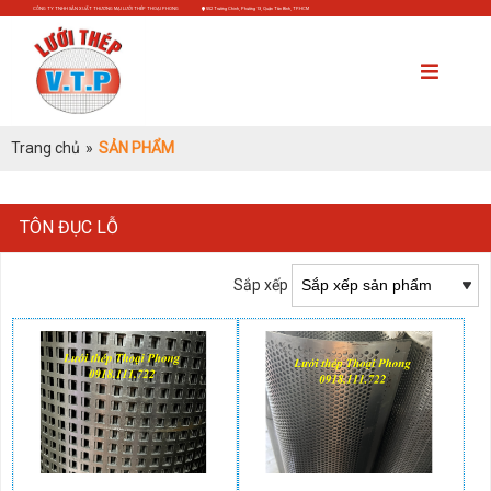
CÔNG TY TNHH SẢN XUẤT THƯƠNG MẠI LƯỚI THÉP THOẠI PHONG
552 Trường Chinh, Phường 13, Quận Tân Bình, TP.HCM
Trang chủ
»
SẢN PHẨM
TÔN ĐỤC LỖ
Sắp xếp