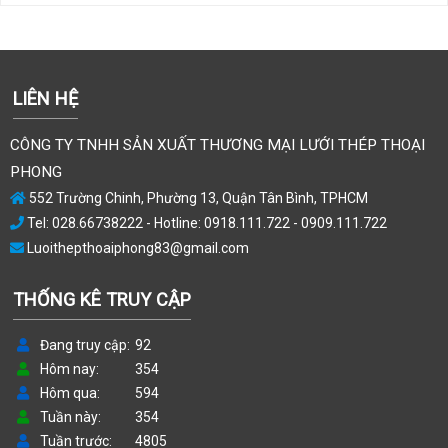
LIÊN HỆ
CÔNG TY TNHH SẢN XUẤT THƯƠNG MẠI LƯỚI THÉP THOẠI
PHONG
552 Trường Chinh, Phường 13, Quận Tân Bình, TPHCM
Tel: 028.66738222 - Hotline: 0918.111.722 - 0909.111.722
Luoithepthoaiphong83@gmail.com
THỐNG KÊ TRUY CẬP
Đang truy cập
92
Hôm nay
354
Hôm qua
594
Tuần này
354
Tuần trước
4805