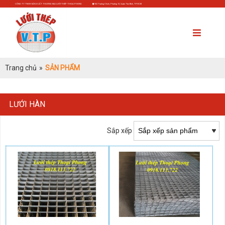
CÔNG TY TNHH SẢN XUẤT THƯƠNG MẠI LƯỚI THÉP THOẠI PHONG
552 Trường Chinh, Phường 13, Quận Tân Bình, TP.HCM
Trang chủ
»
SẢN PHẨM
LƯỚI HÀN
Sắp xếp