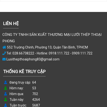
LIÊN HỆ
CÔNG TY TNHH SẢN XUẤT THƯƠNG MẠI LƯỚI THÉP THOẠI
PHONG
552 Trường Chinh, Phường 13, Quận Tân Bình, TPHCM
Tel: 028.66738222 - Hotline: 0918.111.722 - 0909.111.722
Luoithepthoaiphong83@gmail.com
THỐNG KÊ TRUY CẬP
Đang truy cập
64
Hôm nay
53
Hôm qua
702
Tuần này
4264
Tuần trước
5687