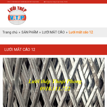
CÔNG TY TNHH SẢN XUẤT THƯƠNG MẠI LƯỚI THÉP THOẠI PHONG
552 Trường Chinh, Phường 13, Quận Tân Bình, TP.HCM
Trang chủ
»
SẢN PHẨM
»
LƯỚI MẮT CÁO
»
Lưới mắt cáo 12
LƯỚI MẮT CÁO 12