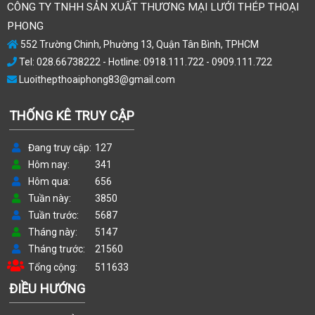
CÔNG TY TNHH SẢN XUẤT THƯƠNG MẠI LƯỚI THÉP THOẠI
PHONG
552 Trường Chinh, Phường 13, Quận Tân Bình, TPHCM
Tel: 028.66738222 - Hotline: 0918.111.722 - 0909.111.722
Luoithepthoaiphong83@gmail.com
THỐNG KÊ TRUY CẬP
Đang truy cập
127
Hôm nay
341
Hôm qua
656
Tuần này
3850
Tuần trước
5687
Tháng này
5147
Tháng trước
21560
Tổng cộng
511633
ĐIỀU HƯỚNG