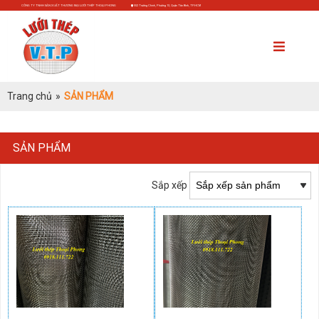
CÔNG TY TNHH SẢN XUẤT THƯƠNG MẠI LƯỚI THÉP THOẠI PHONG
552 Trường Chinh, Phường 13, Quận Tân Bình, TP.HCM
Trang chủ
»
SẢN PHẨM
SẢN PHẨM
Sắp xếp