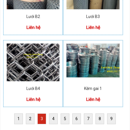
Lưới B2
Lưới B3
Liên hệ
Liên hệ
Lưới B4
Kẽm gai 1
Liên hệ
Liên hệ
1
2
3
4
5
6
7
8
9