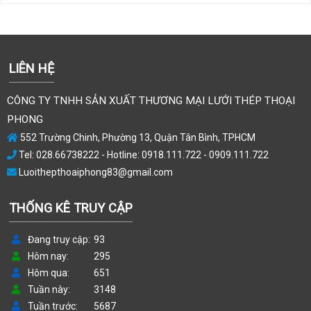
LIÊN HỆ
CÔNG TY TNHH SẢN XUẤT THƯƠNG MẠI LƯỚI THÉP THOẠI
PHONG
552 Trường Chinh, Phường 13, Quận Tân Bình, TPHCM
Tel: 028.66738222 - Hotline: 0918.111.722 - 0909.111.722
Luoithepthoaiphong83@gmail.com
THỐNG KÊ TRUY CẬP
Đang truy cập
93
Hôm nay
295
Hôm qua
651
Tuần này
3148
Tuần trước
5687