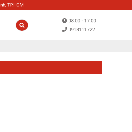
ình, TP.HCM
08:00 - 17:00 |
0918111722