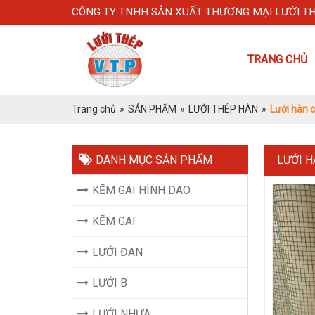
CÔNG TY TNHH SẢN XUẤT THƯƠNG MẠI LƯỚI T
TRANG CHỦ
Trang chủ
»
SẢN PHẨM
»
LƯỚI THÉP HÀN
»
Lưới hàn 
DANH MỤC SẢN PHẨM
LƯỚI H
KẼM GAI HÌNH DAO
KẼM GAI
LƯỚI ĐAN
LƯỚI B
LƯỚI NHỰA