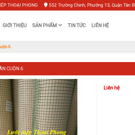
HÉP THOẠI PHONG
552 Trường Chinh, Phường 13, Quận Tân B
GIỚI THIỆU
SẢN PHẨM
TIN TỨC
LIÊN HỆ
cuộn 6
ÀN CUỘN 6
Liên hệ