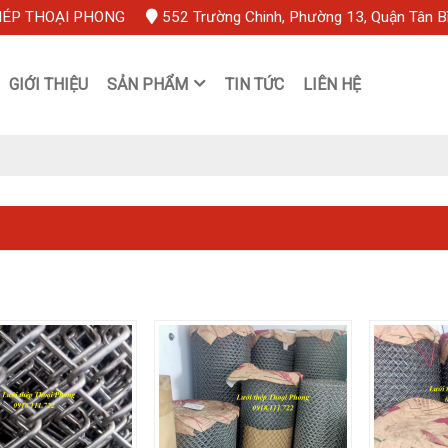
HÉP THOẠI PHONG
552 Trường Chinh, Phường 13, Quận Tân B
GIỚI THIỆU
SẢN PHẨM
TIN TỨC
LIÊN HỆ