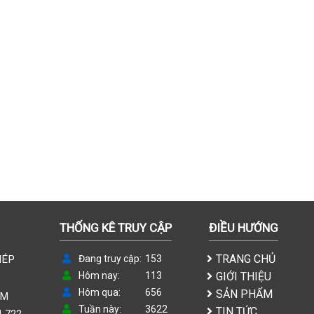
THỐNG KÊ TRUY CẬP
ĐIỀU HƯỚNG
TRANG CHỦ
HÉP
Đang truy cập
153
Hôm nay
113
GIỚI THIỆU
Hôm qua
656
SẢN PHẨM
CM
Tuần này
3622
TIN TỨC