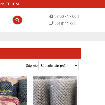
ình, TP.HCM
08:00 - 17:00 |
0918111722
Sắp xếp