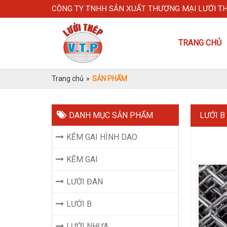
CÔNG TY TNHH SẢN XUẤT THƯƠNG MẠI LƯỚI T
TRANG CHỦ
Trang chủ
»
SẢN PHẨM
DANH MỤC SẢN PHẨM
LƯỚI B
KẼM GAI HÌNH DAO
KẼM GAI
LƯỚI ĐAN
LƯỚI B
LƯỚI NHỰA