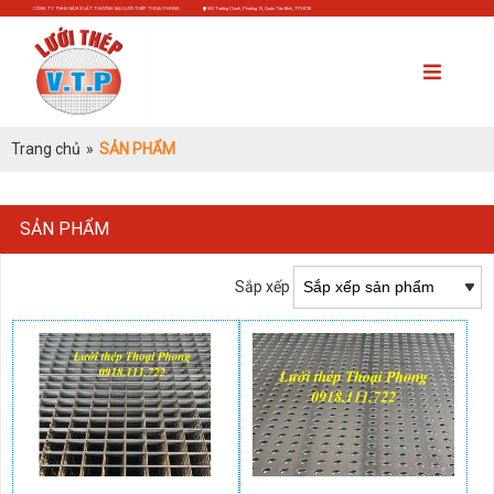
CÔNG TY TNHH SẢN XUẤT THƯƠNG MẠI LƯỚI THÉP THOẠI PHONG
552 Trường Chinh, Phường 13, Quận Tân Bình, TP.HCM
Trang chủ
»
SẢN PHẨM
SẢN PHẨM
Sắp xếp