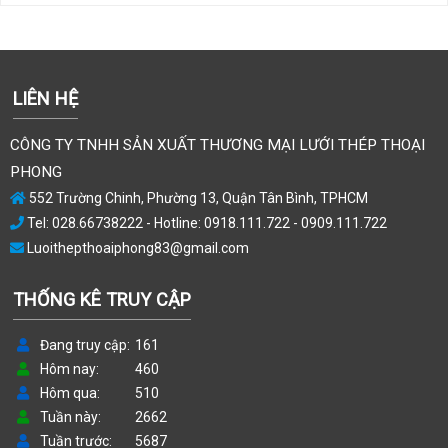
LIÊN HỆ
CÔNG TY TNHH SẢN XUẤT THƯƠNG MẠI LƯỚI THÉP THOẠI
PHONG
552 Trường Chinh, Phường 13, Quận Tân Bình, TPHCM
Tel: 028.66738222 - Hotline: 0918.111.722 - 0909.111.722
Luoithepthoaiphong83@gmail.com
THỐNG KÊ TRUY CẬP
Đang truy cập
161
Hôm nay
460
Hôm qua
510
Tuần này
2662
Tuần trước
5687